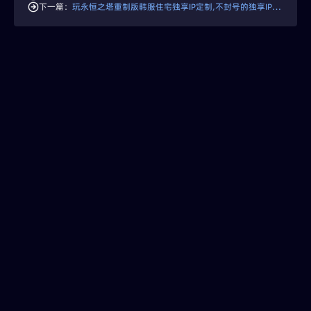
下一篇：
玩永恒之塔重制版韩服住宅独享IP定制,不封号的独享IP加速器推荐